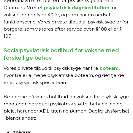
København er et bosted for psykisk syge fra hele
Danmark. Vi er et
psykiatrisk døgninstitution
for
voksne, der er fyldt 40 år, og som har en nedsat
funktionsevne. Vores private tilbud til psykisk syge er for
borgere, som visiteres efter serviceloven § 108 eller §
107.
Socialpsykiatrisk botilbud for voksne med
forskellige behov
Vores private tilbud til psykisk syge har fire
boteam
,
hvor tre er almene psykiatriske boteam, og det fjerde
er et psykiatrisk specialteam.
Beboerne på vores botilbud for voksne for psykisk syge
modtager individuel psykiatrisk støtte, behandling og
pleje, herunder ADL-træning (Almen-Daglig-Livsførelse)
i blandt andet:
Tøjvask