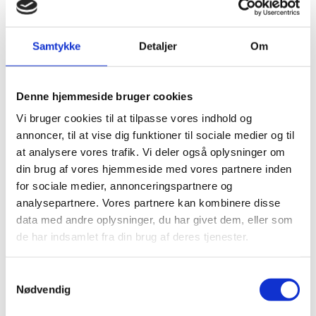
Kompetencer
Relationer
Samtykke
Detaljer
Om
Accept
Mestring
Denne hjemmeside bruger cookies
Vi bruger cookies til at tilpasse vores indhold og
Målet med opholdet på et psykiatrisk bosted for
annoncer, til at vise dig funktioner til sociale medier og til
voksne som vores er at styrke beboernes
at analysere vores trafik. Vi deler også oplysninger om
selvstændighed og trivsel med
træning i
ADL
-
din brug af vores hjemmeside med vores partnere inden
funktioner i egen bolig og i fællesskabet samt at
for sociale medier, annonceringspartnere og
motivere til en sundere livsstil. I relationsarbejdet
analysepartnere. Vores partnere kan kombinere disse
afdækker vi beboernes mentale sundhed og ADL-
data med andre oplysninger, du har givet dem, eller som
færdigheder, herunder behov for hjælp eller
de har indsamlet fra din brug af deres tjenester.
kompenserende tiltag.
Bosted for psykisk syge, hvor du selv vælger
Samtykkevalg
Nødvendig
Beboerne
i Johannes Hages Hus vælger selv sin
praktiserende læge og har også mulighed for selv at