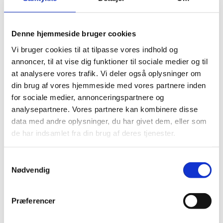
Denne hjemmeside bruger cookies
​Se ydelseskatalog
Vi bruger cookies til at tilpasse vores indhold og
annoncer, til at vise dig funktioner til sociale medier og til
at analysere vores trafik. Vi deler også oplysninger om
din brug af vores hjemmeside med vores partnere inden
for sociale medier, annonceringspartnere og
analysepartnere. Vores partnere kan kombinere disse
Se vores hus og vores attraktive
data med andre oplysninger, du har givet dem, eller som
beliggenhed:​
de har indsamlet fra din brug af deres tjenester.
Samtykkevalg
Nødvendig
Præferencer