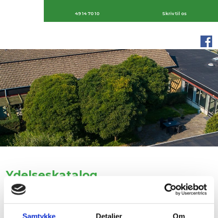
49 14 70 10
Skriv til os
Ydelseskatalog​
Vi hjælper borgere med forskellige psykiske lidelser. I
kataloget finder du uddybende information om
Samtykke
Detaljer
Om
Johannes Hages Hus og de ydelser, vi kan tilbyde.